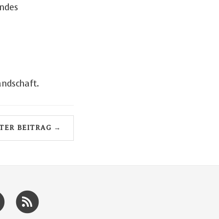
andes
andschaft.
TER BEITRAG →