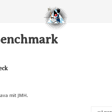
enchmark
eck
Java mit JMH.