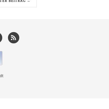
TER BEITRAG →
dt